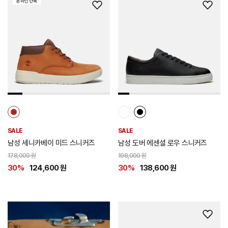
온라인 단독
위
위
시
시
리
리
스
스
트
트
추
추
가
가
SALE
SALE
남성 세니카베이 미드 스니커즈
남성 도버 에센셜 로우 스니커즈
178,000 원
198,000 원
30%
124,600 원
30%
138,600 원
위