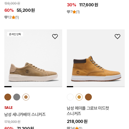
138,000 원
30%
117,600 원
60%
55,200 원
7
(1)
12
(1)
온라인 단독
위
위
시
시
리
리
스
스
트
트
추
추
가
가
SALE
남성 메이플 그로브 미드컷
스니커즈
남성 세니카베이 스니커즈
218,000 원
178,000 원
60%
71,200 원
34
(1)