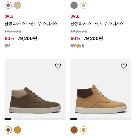
SALE
SALE
남성 파커 스트릿 로우 스니커즈
남성 파커 스트릿 로우 스니커즈
198,000 원
198,000 원
60%
79,200 원
60%
79,200 원
6
9
(1)
위
위
시
시
리
리
스
스
트
트
추
추
가
가