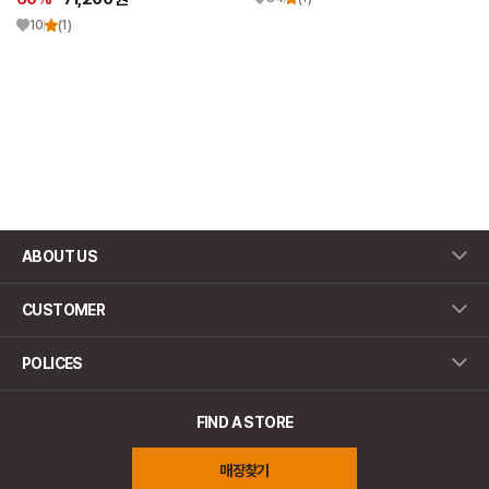
10
(1)
ABOUT US
CUSTOMER
POLICES
FIND A STORE
매장찾기