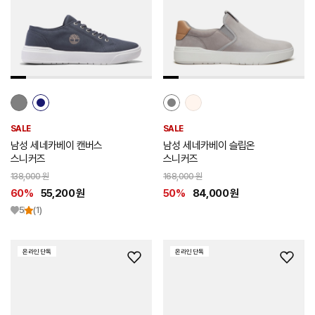
스
스
트
트
추
추
가
가
SALE
SALE
남성 세네카베이 캔버스
남성 세네카베이 슬립온
스니커즈
스니커즈
138,000 원
168,000 원
60%
55,200 원
50%
84,000 원
5
(1)
온라인 단독
온라인 단독
위
위
시
시
리
리