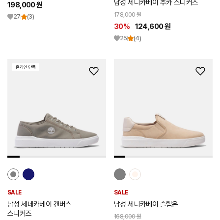
남성 세니카베이 추카 스니커즈
198,000 원
178,000 원
27
(3)
30%
124,600 원
25
(4)
온라인 단독
위
위
시
시
리
리
스
스
트
트
추
추
가
가
SALE
SALE
남성 세네카베이 캔버스
남성 세니카베이 슬립온
스니커즈
168,000 원