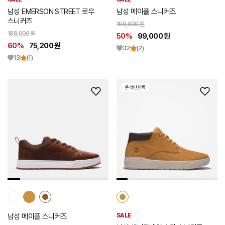
남성 EMERSON STREET 로우
남성 메이플 스니커즈
스니커즈
198,000 원
188,000 원
50%
99,000 원
60%
75,200 원
32
(2)
13
(1)
온라인 단독
위
위
시
시
리
리
스
스
트
트
추
추
가
가
남성 메이플 스니커즈
SALE