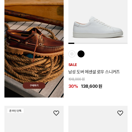
시
리
스
트
추
가
SALE
남성 도버 에센셜 로우 스니커즈
198,000 원
30%
138,600 원
온라인 단독
위
위
시
시
리
리