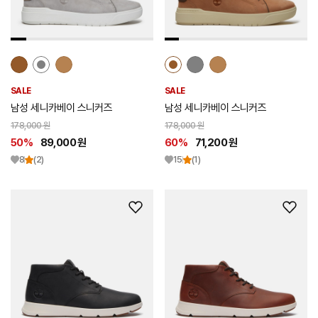
추
추
가
가
SALE
SALE
남성 세니카베이 스니커즈
남성 세니카베이 스니커즈
178,000 원
178,000 원
50%
89,000 원
60%
71,200 원
8
(2)
15
(1)
위
위
시
시
리
리
스
스
트
트
추
추
가
가