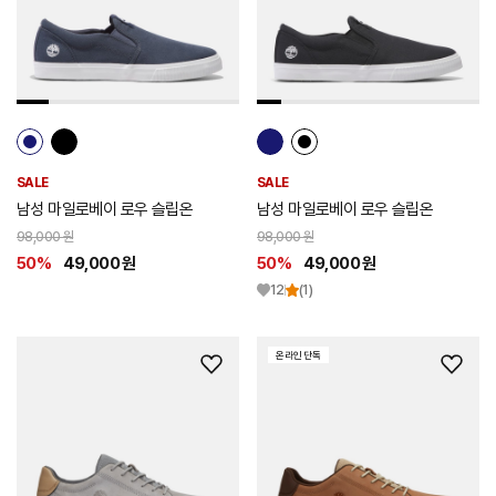
스
스
트
트
추
추
가
가
SALE
SALE
남성 마일로베이 로우 슬립온
남성 마일로베이 로우 슬립온
98,000 원
98,000 원
50%
49,000 원
50%
49,000 원
12
(1)
온라인 단독
위
위
시
시
리
리
스
스
트
트