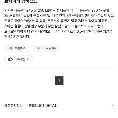
쿄카따라 팀버랜드
 <기존>운동화: 245 or 250 (브랜드 및 제품에 따라 다름)구두: 250 / ▪︎구매: 
250▪발모양: 칼발에 근접▪︎스타일: 너무 간지나요 ▪︎착용감: 생각보다 무겁지 않고 
편하고 좋아요 *하이는 딱 맞음, 로우는 여유 있게 맞고 245는 작아요 참고로 
하이는 걸을때 신발 입구 부분에 닿는 살점이 쓸리고 눌려서 아파요 그런데 
로우보단 하이가 더 간지 나긴해요ㅠ 그리고 사이즈가 0.5~1 클땐 두꺼운 양말을 
착용하시면 됩니다~   
색상 :
똑같아요
사이즈 :
딱 맞아요
리뷰 추천
0
1
상품고시정보
PRODUCT DETAIL