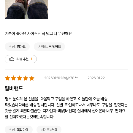
기분이 좋아요 사이즈도 딱 맞고 너무 편해요
색상 :
밝아요
사이즈 :
딱 맞아요
리뷰 추천
1
2026.01.22
2026012023yjyh78**
팀버랜드
평소 눈여겨 본 신발을  마음먹고 구입을 하였고  이틀만에 오늘 배송 
되었습니다빠른 배송 감사합니다  신발  확인하고나서 너무나도  구입을  잘했다는 
것을 알게 되었다깔끔한  디자인과 색상(버건디) 실내에서 신어본바 너무  편해요  
잘 선택하였다는것에만족합니다  
색상 :
똑같아요
사이즈 :
커요