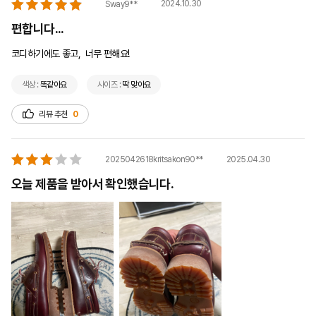
2024.10.30
Sway9**
편합니다...
코디하기에도 좋고,  너무 편해요!
색상 :
똑같아요
사이즈 :
딱 맞아요
리뷰 추천
0
2025.04.30
2025042618kritsakon90**
오늘 제품을 받아서 확인했습니다.