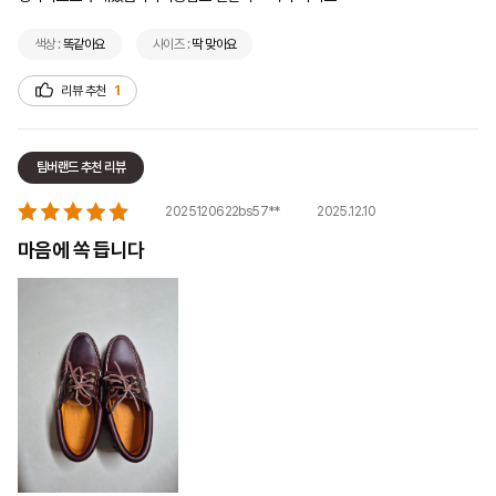
색상 :
똑같아요
사이즈 :
딱 맞아요
리뷰 추천
1
팀버랜드 추천 리뷰
2025.12.10
2025120622bs57**
마음에 쏙 듭니다