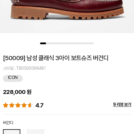
[50009] 남성 클래식 3아이 보트슈즈 버건디
스타일 : TB0500096481
ICON
228,000 원
4.7
9 리뷰 보기
버건디