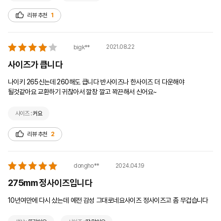
리뷰 추천
1
2021.08.22
bigk**
사이즈가 큽니다
나이키 265신는데 260해도 큽니다 반사이즈나 한사이즈 더 다운해야 
될것같아요 교환하기 귀찮아서 깔창 깔고 꽉끈해서 신어요~
사이즈 :
커요
리뷰 추천
2
2024.04.19
dongho**
275mm 정사이즈입니다
10년여만에 다시 샀는데 예전 감성 그대로네요사이즈 정사이즈고 좀 무겁습니다