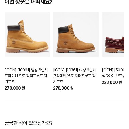
이런 상품은 어떠세요?
[ICON] [10061] 남성 6인치
[ICON] [10361] 여성 6인치
[ICON] [5000
프리미엄 옐로 워터프루프 워
프리미엄 옐로 워터프루프 워
식 3아이 보트슈즈
커부츠
커부츠
228,000 원
278,000 원
278,000 원
궁금한 점이 있으신가요?