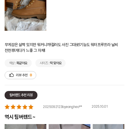
무게감은 살짝 있지만 워커니까!컬러도 사진 그대로!기능도 워터프루프라 날씨 
전천후!게다가 느좋 그 자체!
색상 :
똑같아요
사이즈 :
딱 맞아요
리뷰 추천
0
팀버랜드 추천 리뷰
2025.10.01
2025092123byeongheo**
역시 팀버랜드~