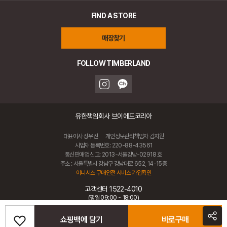
FIND A STORE
매장찾기
FOLLOW TIMBERLAND
유한책임회사 브이에프코리아
대표이사 장우진
개인정보관리책임자 김지원
사업자 등록번호: 220-88-43561
통신판매업 신고: 2013-서울강남-02918 호
주소 : 서울특별시 강남구 강남대로 652, 14-15층
이니시스 구매안전 서비스 가입확인
고객센터 1522-4010
(평일 09:00 ~ 18:00)
사업자정보확인
개인정보처리방침
이용약관
쇼핑백에 담기
바로구매