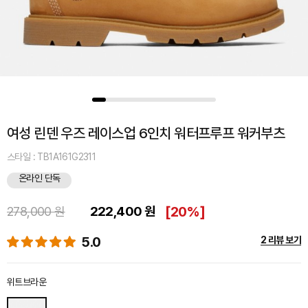
여성 린덴 우즈 레이스업 6인치 워터프루프 워커부츠
스타일 : TB1A161G2311
온라인 단독
222,400 원
[
20%
]
278,000 원
5.0
2 리뷰 보기
위트브라운