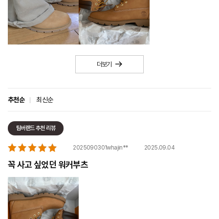
더보기
추천순
최신순
팀버랜드 추천 리뷰
2025.09.04
2025090301whajin**
꼭 사고 싶었던 워커부츠