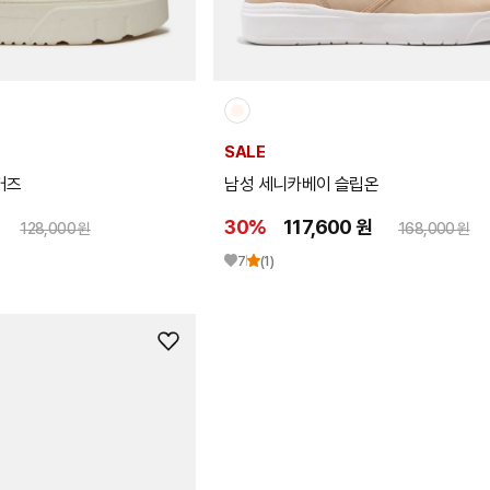
SALE
커즈
남성 세니카베이 슬립온
30%
117,600 원
128,000 원
168,000 원
7
(1)
위
시
리
스
트
추