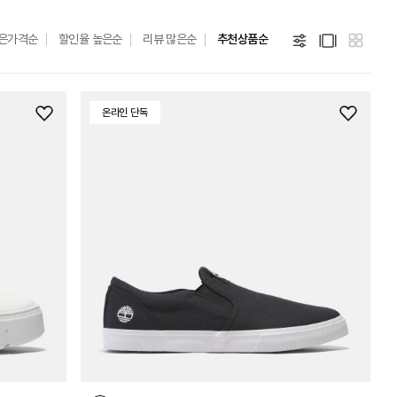
은가격순
할인율 높은순
리뷰 많은순
추천상품순
온라인 단독
위
위
시
시
리
리
스
스
트
트
추
추
가
가