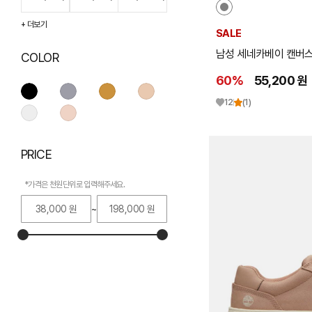
+ 더보기
090(270W)
095(275W)
080(250)
SALE
남성 세네카베이 캔버
COLOR
085(255)
100(280W)
090(260)
60%
55,200 원
110(290W)
120(300W)
070(250)
12
(1)
075(255)
080(260)
085(265)
PRICE
090(270)
095(275)
100(280)
*가격은 천원단위로 입력해주세요.
105(285)
110(290)
120(300)
~