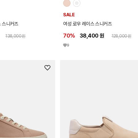
SALE
스 스니커즈
여성 로우 레이스 스니커즈
70%
38,400 원
138,000 원
128,000 원
9
위
시
리
스
트
추
가