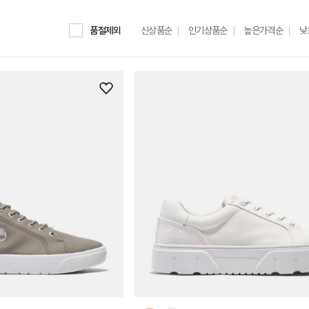
품절제외
신상품순
인기상품순
높은가격순
낮
위
시
리
스
트
추
가