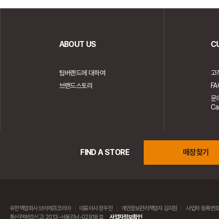
ABOUT US
C
팀버랜드에 대하여
고
브랜드스토리
FA
문
Ca
FIND A STORE
매장찾기
유한책임회사 브이에프코리아
대표이사 장우진
개인정보관리책임자 김지원
사업자 등록번호:
통신판매업 신고: 2013-서울강남-02918 호
사업자정보확인