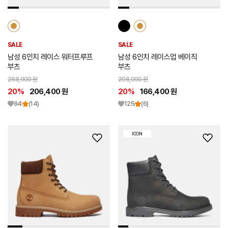
SALE
SALE
남성 6인치 레이스 워터프루프
남성 6인치 레이스업 베이직
부츠
부츠
258,000 원
208,000 원
20%
206,400 원
20%
166,400 원
84
(14)
125
(6)
ICON
위
위
시
시
리
리
스
스
트
트
추
추
가
가