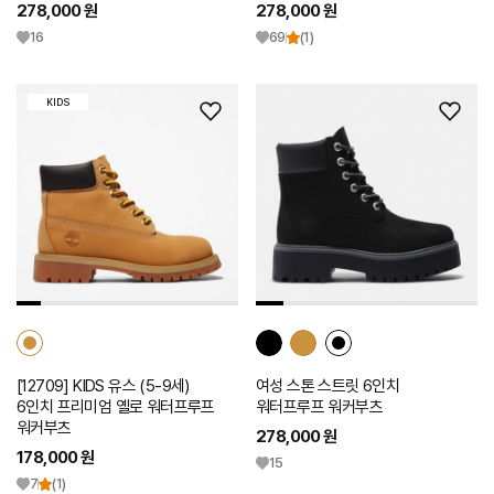
278,000 원
278,000 원
16
69
(1)
KIDS
위
위
시
시
리
리
스
스
트
트
추
추
가
가
[12709] KIDS 유스 (5-9세)
여성 스톤 스트릿 6인치
6인치 프리미엄 옐로 워터프루프
워터프루프 워커부츠
워커부츠
278,000 원
178,000 원
15
7
(1)