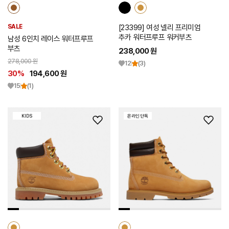
SALE
[23399] 여성 넬리 프리미엄
추카 워터프루프 워커부츠
남성 6인치 레이스 워터프루프
부츠
238,000 원
278,000 원
12
(3)
30%
194,600 원
15
(1)
KIDS
온라인 단독
위
위
시
시
리
리
스
스
트
트
추
추
가
가