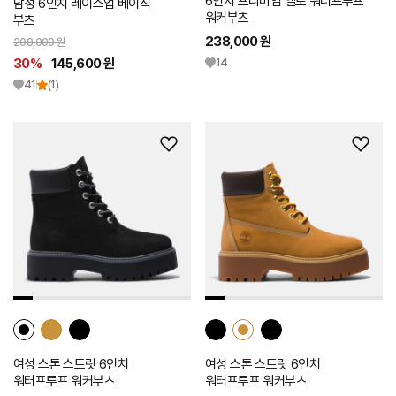
6인치 프리미엄 옐로 워터프루프
남성 6인치 레이스업 베이직
워커부츠
부츠
238,000 원
208,000 원
30%
145,600 원
14
41
(1)
위
위
시
시
리
리
스
스
트
트
추
추
가
가
여성 스톤 스트릿 6인치
여성 스톤 스트릿 6인치
워터프루프 워커부츠
워터프루프 워커부츠