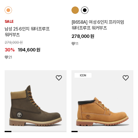
SALE
[8658A] 여성 6인치 프리미엄
워터프루프 워커부츠
남성 25 6인치 워터프루프
워커부츠
278,000 원
278,000 원
11
30%
194,600 원
21
ICON
위
위
시
시
리
리
스
스
트
트
추
추
가
가