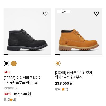
ICON
위
위
시
시
리
리
스
스
트
트
추
추
가
가
SALE
[23061] 남성 프리미엄 추카
워터프루프 워커부츠
[23398] 여성 넬리 프리미엄
추카 워터프루프 워커부츠
238,000 원
238,000 원
45
(2)
30%
166,600 원
10
(2)