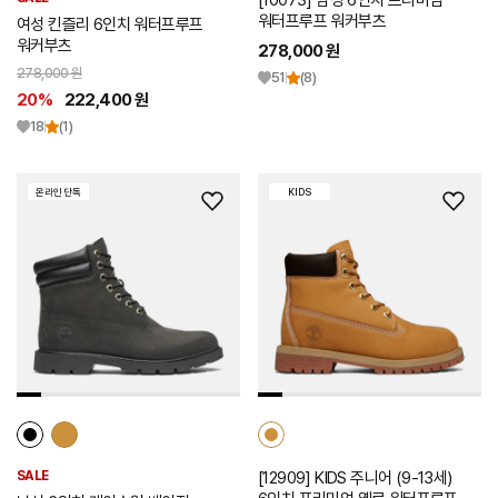
[10073] 남성 6인치 프리미엄
워터프루프 워커부츠
여성 킨즐리 6인치 워터프루프
워커부츠
278,000 원
278,000 원
51
(8)
20%
222,400 원
18
(1)
온라인 단독
KIDS
위
위
시
시
리
리
스
스
트
트
추
추
가
가
SALE
[12909] KIDS 주니어 (9-13세)