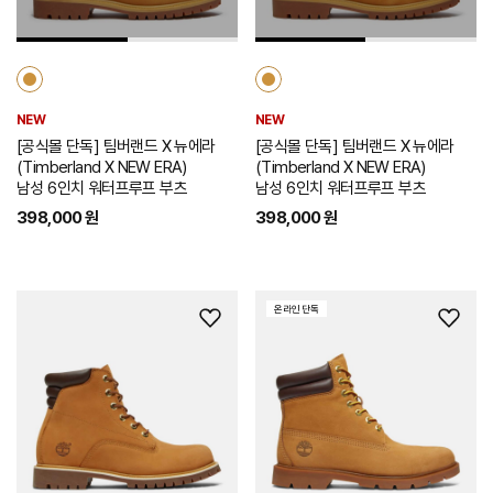
가
가
NEW
NEW
[공식몰 단독] 팀버랜드 X 뉴에라
[공식몰 단독] 팀버랜드 X 뉴에라
(Timberland X NEW ERA)
(Timberland X NEW ERA)
남성 6인치 워터프루프 부츠
남성 6인치 워터프루프 부츠
398,000 원
398,000 원
온라인 단독
위
위
시
시
리
리
스
스
트
트
추
추
가
가