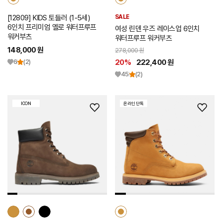
[12809] KIDS 토들러 (1-5세)
SALE
6인치 프리미엄 옐로 워터프루프
여성 린덴 우즈 레이스업 6인치
워커부츠
워터프루프 워커부츠
148,000 원
278,000 원
6
(2)
20%
222,400 원
45
(2)
ICON
온라인 단독
위
위
시
시
리
리
스
스
트
트
추
추
가
가