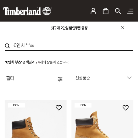
첫구매 2만원 할인쿠폰 증정
'6인치 부츠'
검색결과
24
개의 상품이 있습니다.
필터
ICON
ICON
위
위
시
시
리
리
스
스