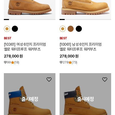
트
트
추
추
가
가
BEST
BEST
[10361] 여성 6인치 프리미엄
[10061] 남성 6인치 프리미엄
옐로 워터프루프 워커부츠
옐로 워터프루프 워커부츠
278,000 원
278,000 원
99
(18)
278
(73)
위
위
시
시
리
리
출시예정
출시예정
출시예정
스
스
트
트
추
추