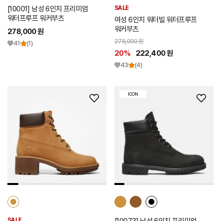
[10001] 남성 6인치 프리미엄
SALE
워터프루프 워커부츠
여성 6인치 워터빌 워터프루프
워커부츠
278,000 원
278,000 원
41
(1)
20%
222,400 원
43
(4)
ICON
위
위
시
시
리
리
스
스
트
트
추
추
가
가
SALE